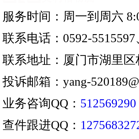
服务时间：周一到周六 8:00-
联系电话：0592-5515597、
联系地址：厦门市湖里区林
投诉邮箱：yang-520189@fo
业务咨询QQ：
512569290
查件跟进QQ：
127568327