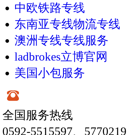
中欧铁路专线
东南亚专线物流专线
澳洲专线专线服务
ladbrokes立博官网
美国小包服务
全国服务热线
0592-5515597、5770219